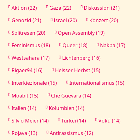
Aktion (22)
Gaza (22)
Diskussion (21)
Genozid (21)
Israel (20)
Konzert (20)
Solitresen (20)
Open Assembly (19)
Feminismus (18)
Queer (18)
Nakba (17)
Westsahara (17)
Lichtenberg (16)
Rigaer94 (16)
Heisser Herbst (15)
Interkiezionale (15)
Internationalismus (15)
Moabit (15)
Che Guevara (14)
Italien (14)
Kolumbien (14)
Silvio Meier (14)
Türkei (14)
Vokü (14)
Rojava (13)
Antirassismus (12)