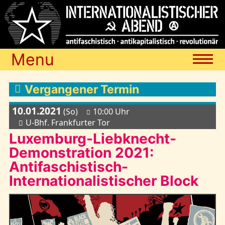
Menu
Termine
Vergangener Termin
10.01.2021
(So)
10:00 Uhr
Blog
U-Bhf. Frankfurter Tor
Luxemburg-Liebknecht-
Demonstration 2021:
Media
Antifaschistisch-
Internationalistischer Block
Archiv
Links