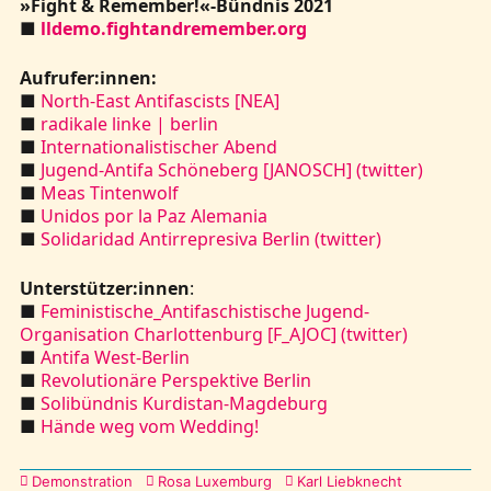
»Fight & Remember!«-Bündnis 2021
■
lldemo.fightandremember.org
Aufrufer:innen:
■
North-East Antifascists [NEA]
■
radikale linke | berlin
■
Internationalistischer Abend
■
Jugend-Antifa Schöneberg [JANOSCH] (twitter)
■
Meas Tintenwolf
■
Unidos por la Paz Alemania
■
Solidaridad Antirrepresiva Berlin (twitter)
Unterstützer:innen
:
■
Feministische_Antifaschistische Jugend-
Organisation Charlottenburg [F_AJOC] (twitter)
■
Antifa West-Berlin
■
Revolutionäre Perspektive Berlin
■
Solibündnis Kurdistan-Magdeburg
■
Hände weg vom Wedding!
Kategorien
Demonstration
Rosa Luxemburg
Karl Liebknecht