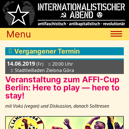
Menu
Termine
Vergangener Termin
14.06.2019
(Fr)
20:00 Uhr
Blog
Stadtteilladen Zielona Góra
Veranstaltung zum AFFI-Cup
Berlin: Here to play — here to
Media
stay!
mit Vokü (vegan) und Diskussion, danach Solitresen
Archiv
Links