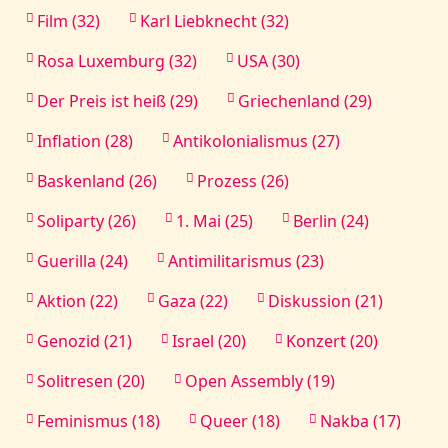
Film (32)
Karl Liebknecht (32)
Rosa Luxemburg (32)
USA (30)
Der Preis ist heiß (29)
Griechenland (29)
Inflation (28)
Antikolonialismus (27)
Baskenland (26)
Prozess (26)
Soliparty (26)
1. Mai (25)
Berlin (24)
Guerilla (24)
Antimilitarismus (23)
Aktion (22)
Gaza (22)
Diskussion (21)
Genozid (21)
Israel (20)
Konzert (20)
Solitresen (20)
Open Assembly (19)
Feminismus (18)
Queer (18)
Nakba (17)