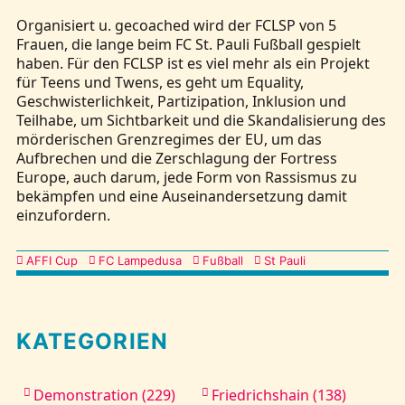
Organisiert u. gecoached wird der FCLSP von 5
Frauen, die lange beim FC St. Pauli Fußball gespielt
haben. Für den FCLSP ist es viel mehr als ein Projekt
für Teens und Twens, es geht um Equality,
Geschwisterlichkeit, Partizipation, Inklusion und
Teilhabe, um Sichtbarkeit und die Skandalisierung des
mörderischen Grenzregimes der EU, um das
Aufbrechen und die Zerschlagung der Fortress
Europe, auch darum, jede Form von Rassismus zu
bekämpfen und eine Auseinandersetzung damit
einzufordern.
Kategorien
AFFI Cup
FC Lampedusa
Fußball
St Pauli
KATEGORIEN
Demonstration (229)
Friedrichshain (138)