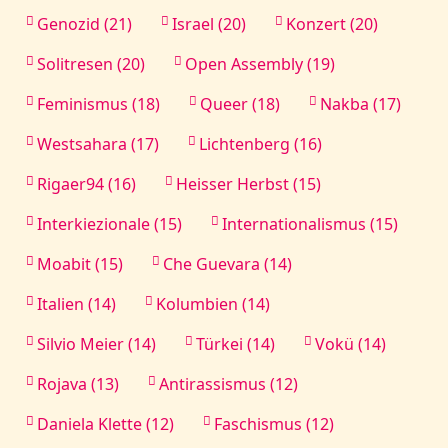
Genozid (21)
Israel (20)
Konzert (20)
Solitresen (20)
Open Assembly (19)
Feminismus (18)
Queer (18)
Nakba (17)
Westsahara (17)
Lichtenberg (16)
Rigaer94 (16)
Heisser Herbst (15)
Interkiezionale (15)
Internationalismus (15)
Moabit (15)
Che Guevara (14)
Italien (14)
Kolumbien (14)
Silvio Meier (14)
Türkei (14)
Vokü (14)
Rojava (13)
Antirassismus (12)
Daniela Klette (12)
Faschismus (12)