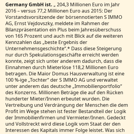
Germany GmbH ist.
„ 204,3 Millionen Euro im Jahr
2016 – versus 77,2 Millionen Euro aus 2015: Der
Vorstandsvorsitzende der börsennotierten S IMMO
AG, Ernst Vejdovszky, meldete im Rahmen der
Bilanzpräsentation ein Plus beim Jahresüberschuss
von 165 Prozent und auch mit Blick auf die weiteren
Kennzahlen das „beste Ergebnis der
Unternehmensgeschichte“.* Dass diese Steigerung
nur durch Spekulationsgeschäfte erreicht werden
konnte, zeigt sich unter anderem dadurch, dass die
Einnahmen durch Mieterlöse 118,2 Millionen Euro
betragen. Die Maior Domus Hausverwaltung ist eine
100 %-ige „Tochter“ der S IMMO AG und verwaltet
unter anderem das deutsche „Immobilienportfolio“
des Konzerns. Millionen Beträge die auf den Rücken
hunderter Mieter/Innen erbeutet wurden. Die
Vertreibung und Verdrängung der Menschen die dem
Profit im Wege stehen ist fester Bestandteil der Logik
der Immobilienfirmen und Vermieter/Innen. Gedeckt
und Vollstreckt wird diese Logik vom Staat der den
Interessen des Kapitals immer Folge leistet. Was sich