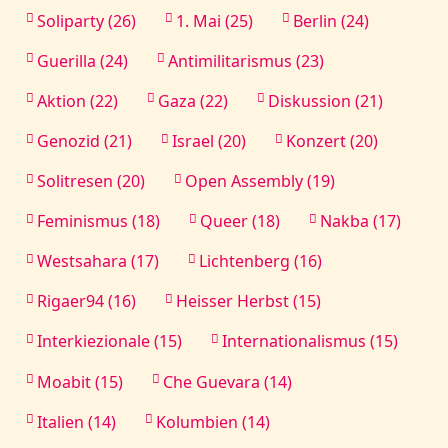
Soliparty (26)
1. Mai (25)
Berlin (24)
Guerilla (24)
Antimilitarismus (23)
Aktion (22)
Gaza (22)
Diskussion (21)
Genozid (21)
Israel (20)
Konzert (20)
Solitresen (20)
Open Assembly (19)
Feminismus (18)
Queer (18)
Nakba (17)
Westsahara (17)
Lichtenberg (16)
Rigaer94 (16)
Heisser Herbst (15)
Interkiezionale (15)
Internationalismus (15)
Moabit (15)
Che Guevara (14)
Italien (14)
Kolumbien (14)