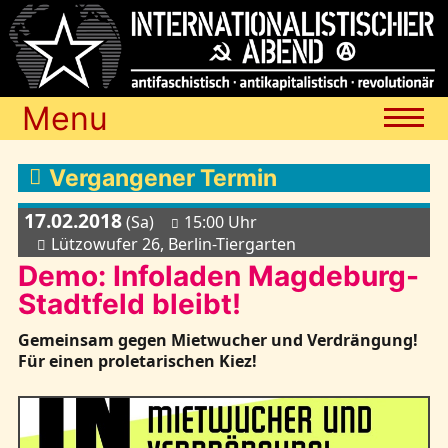
Menu
Termine
Vergangener Termin
17.02.2018
(Sa)
15:00 Uhr
Blog
Lützowufer 26, Berlin-Tiergarten
Demo: Infoladen Magdeburg-
Stadtfeld bleibt!
Media
Gemeinsam gegen Mietwucher und Verdrängung!
Für einen proletarischen Kiez!
Archiv
Links