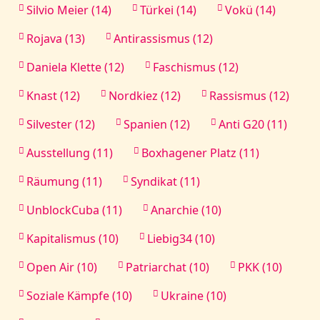
Silvio Meier (14)
Türkei (14)
Vokü (14)
Rojava (13)
Antirassismus (12)
Daniela Klette (12)
Faschismus (12)
Knast (12)
Nordkiez (12)
Rassismus (12)
Silvester (12)
Spanien (12)
Anti G20 (11)
Ausstellung (11)
Boxhagener Platz (11)
Räumung (11)
Syndikat (11)
UnblockCuba (11)
Anarchie (10)
Kapitalismus (10)
Liebig34 (10)
Open Air (10)
Patriarchat (10)
PKK (10)
Soziale Kämpfe (10)
Ukraine (10)