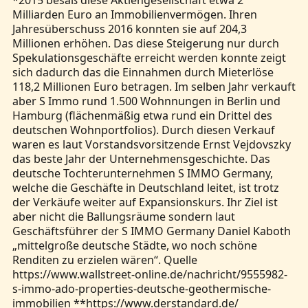
*2015 besaß diese Aktiengesellschaft etwa 2
Milliarden Euro an Immobilienvermögen. Ihren
Jahresüberschuss 2016 konnten sie auf 204,3
Millionen erhöhen. Das diese Steigerung nur durch
Spekulationsgeschäfte erreicht werden konnte zeigt
sich dadurch das die Einnahmen durch Mieterlöse
118,2 Millionen Euro betragen. Im selben Jahr verkauft
aber S Immo rund 1.500 Wohnnungen in Berlin und
Hamburg (flächenmäßig etwa rund ein Drittel des
deutschen Wohnportfolios). Durch diesen Verkauf
waren es laut Vorstandsvorsitzende Ernst Vejdovszky
das beste Jahr der Unternehmensgeschichte. Das
deutsche Tochterunternehmen S IMMO Germany,
welche die Geschäfte in Deutschland leitet, ist trotz
der Verkäufe weiter auf Expansionskurs. Ihr Ziel ist
aber nicht die Ballungsräume sondern laut
Geschäftsführer der S IMMO Germany Daniel Kaboth
„mittelgroße deutsche Städte, wo noch schöne
Renditen zu erzielen wären“. Quelle
https://www.wallstreet-online.de/nachricht/9555982-
s-immo-ado-properties-deutsche-geothermische-
immobilien **https://www.derstandard.de/