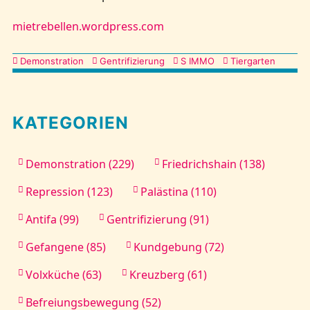
mietrebellen.wordpress.com
Kategorien
Demonstration
Gentrifizierung
S IMMO
Tiergarten
KATEGORIEN
Demonstration (229)
Friedrichshain (138)
Repression (123)
Palästina (110)
Antifa (99)
Gentrifizierung (91)
Gefangene (85)
Kundgebung (72)
Volxküche (63)
Kreuzberg (61)
Befreiungsbewegung (52)