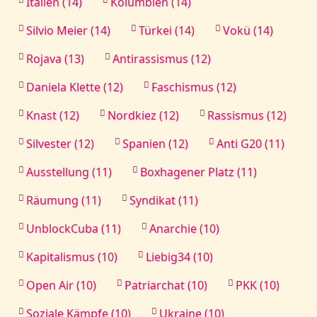
Italien (14)
Kolumbien (14)
Silvio Meier (14)
Türkei (14)
Vokü (14)
Rojava (13)
Antirassismus (12)
Daniela Klette (12)
Faschismus (12)
Knast (12)
Nordkiez (12)
Rassismus (12)
Silvester (12)
Spanien (12)
Anti G20 (11)
Ausstellung (11)
Boxhagener Platz (11)
Räumung (11)
Syndikat (11)
UnblockCuba (11)
Anarchie (10)
Kapitalismus (10)
Liebig34 (10)
Open Air (10)
Patriarchat (10)
PKK (10)
Soziale Kämpfe (10)
Ukraine (10)