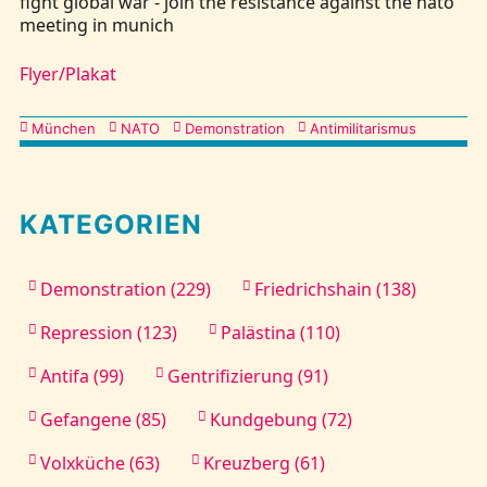
fight global war - join the resistance against the nato
meeting in munich
Kontakt
Flyer/Plakat
Kategorien
München
NATO
Demonstration
Antimilitarismus
KATEGORIEN
Demonstration (229)
Friedrichshain (138)
Repression (123)
Palästina (110)
Antifa (99)
Gentrifizierung (91)
Gefangene (85)
Kundgebung (72)
Volxküche (63)
Kreuzberg (61)