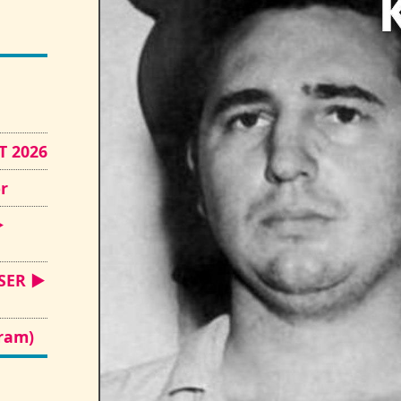
,
T 2026
r
►
WSER ►
gram)