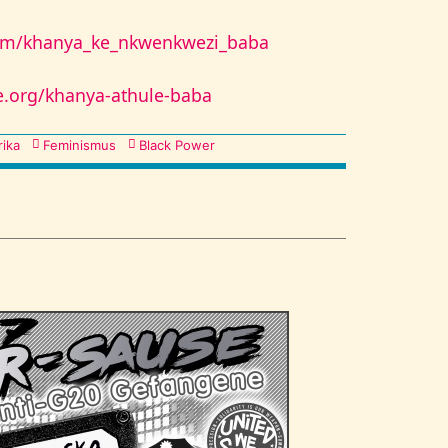
com/khanya_ke_nkwenkwezi_baba
e.org/khanya-athule-baba
rika
Feminismus
Black Power