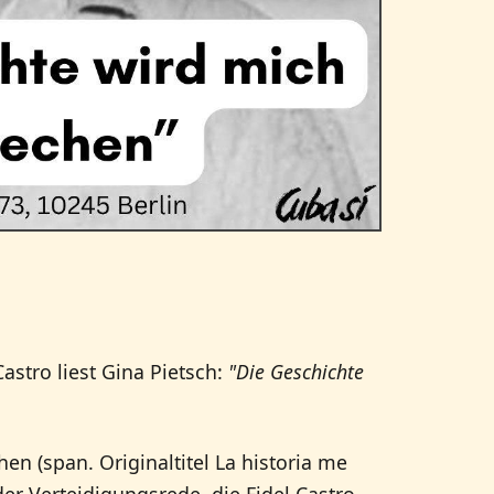
stro liest Gina Pietsch:
"Die Geschichte
en (span. Originaltitel La historia me
 der Verteidigungsrede, die Fidel Castro