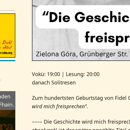
Vokü: 19:00 | Lesung: 20:00
D
danach Solitresen
laden
Zum hundertsten Geburtstag von Fidel Ca
Fhain.
wird mich freisprechen".
–––– Die Geschichte wird mich freisprech
absolverá) ist der später gewählte Titel