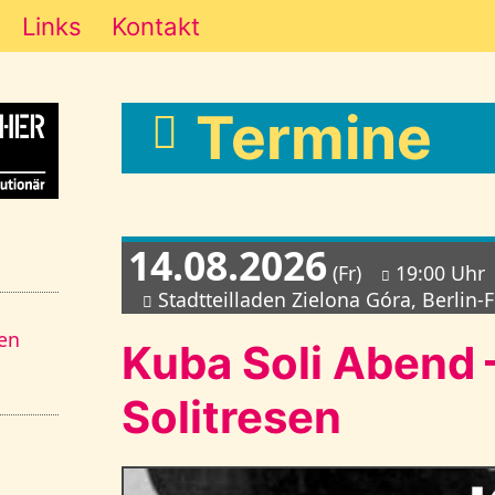
Links
Kontakt
Termine
14.08.2026
(Fr)
19:00 Uhr
Stadtteilladen Zielona Góra, Berlin-
sen
Kuba Soli Abend 
,
Solitresen