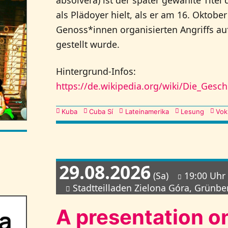
als Plädoyer hielt, als er am 16. Oktob
Genoss*innen organisierten Angriffs au
gestellt wurde.
Hintergrund-Infos:
https://de.wikipedia.org/wiki/Die_Gesc
Kategorien
Kuba
Cuba Sí
Lateinamerika
Lesung
Vok
29.08.2026
(Sa)
19:00 Uhr
Stadtteilladen Zielona Góra, Grünber
A presentation on