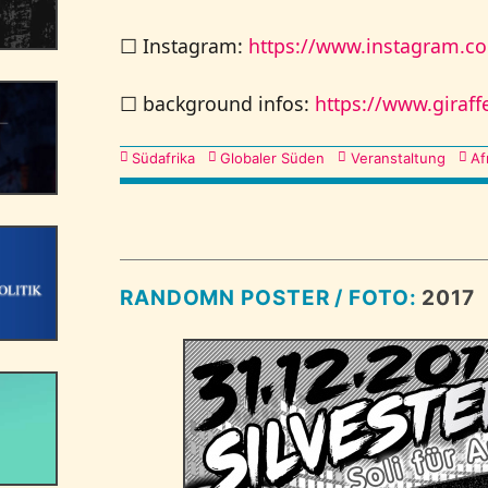
☐ Instagram:
https://www.instagram.
☐ background infos:
https://www.giraff
Kategorien
Südafrika
Globaler Süden
Veranstaltung
Af
RANDOMN POSTER / FOTO:
2017