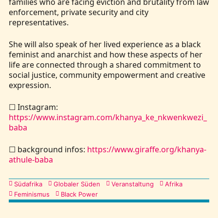
families who are facing eviction and brutality from law
enforcement, private security and city
representatives.
She will also speak of her lived experience as a black
feminist and anarchist and how these aspects of her
life are connected through a shared commitment to
social justice, community empowerment and creative
expression.
☐ Instagram:
https://www.instagram.com/khanya_ke_nkwenkwezi_
baba
☐ background infos:
https://www.giraffe.org/khanya-
athule-baba
Kategorien
Südafrika
Globaler Süden
Veranstaltung
Afrika
Feminismus
Black Power