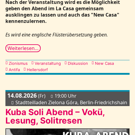
Nach der Veranstaltung wird es die Möglichkeit
geben den Abend im La Casa gemeinsam
ausklingen zu lassen und auch das "New Casa"
kennenzulernen.
Es wird eine englische Flüsterübersetzung geben.
Weiterlesen…
Kategorien
Zionismus
Veranstaltung
Diskussion
New Casa
Antifa
Hellersdorf
14.08.2026
(Fr)
19:00 Uhr
Stadtteilladen Zielona Góra, Berlin-Friedrichshain
Kuba Soli Abend – Vokü,
Lesung, Solitresen