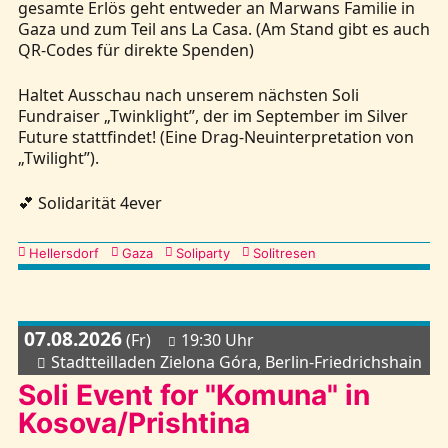
gesamte Erlös geht entweder an Marwans Familie in
Gaza und zum Teil ans La Casa. (Am Stand gibt es auch
QR-Codes für direkte Spenden)
Haltet Ausschau nach unserem nächsten Soli
Fundraiser „Twinklight”, der im September im Silver
Future stattfindet! (Eine Drag-Neuinterpretation von
„Twilight”).
💕 Solidarität 4ever
Kategorien
Hellersdorf
Gaza
Soliparty
Solitresen
07.08.2026
(Fr)
19:30 Uhr
Stadtteilladen Zielona Góra, Berlin-Friedrichshain
Soli Event for "Komuna" in
Kosova/Prishtina