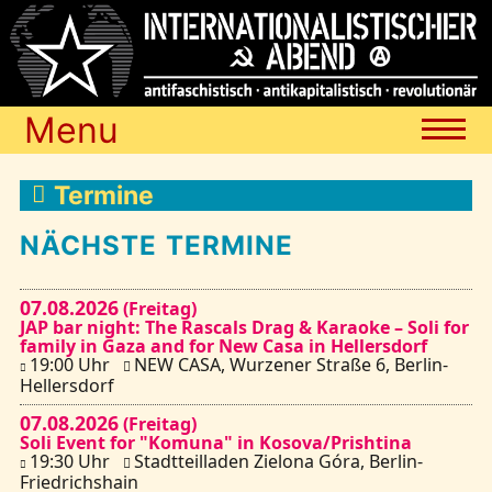
Menu
Termine
Termine
NÄCHSTE TERMINE
Blog
07.08.2026
(Freitag)
JAP bar night: The Rascals Drag & Karaoke – Soli for
Media
family in Gaza and for New Casa in Hellersdorf
19:00 Uhr
NEW CASA, Wurzener Straße 6, Berlin-
Hellersdorf
Archiv
07.08.2026
(Freitag)
Soli Event for "Komuna" in Kosova/Prishtina
19:30 Uhr
Stadtteilladen Zielona Góra, Berlin-
Links
Friedrichshain