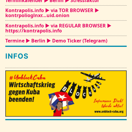
Terminkalender ► Berlin ► Stressfaktor
Kontrapolis.info ► via TOR BROWSER ►
kontrpolioglnxr...uid.onion
Kontrapolis.info ► via REGULAR BROWSER ►
https://kontrapolis.info
Termine ► Berlin ► Demo Ticker (Telegram)
INFOS