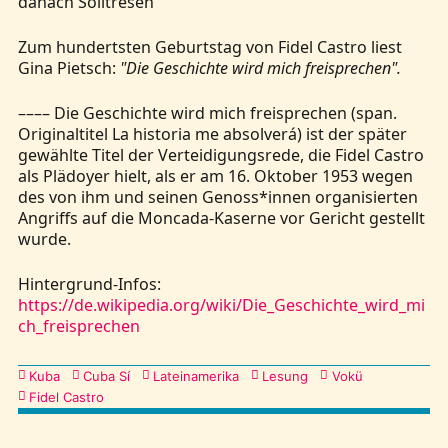
danach Solitresen
Zum hundertsten Geburtstag von Fidel Castro liest
Gina Pietsch:
"Die Geschichte wird mich freisprechen".
–––– Die Geschichte wird mich freisprechen (span.
Originaltitel La historia me absolverá) ist der später
gewählte Titel der Verteidigungsrede, die Fidel Castro
als Plädoyer hielt, als er am 16. Oktober 1953 wegen
des von ihm und seinen Genoss*innen organisierten
Angriffs auf die Moncada-Kaserne vor Gericht gestellt
wurde.
Hintergrund-Infos:
https://de.wikipedia.org/wiki/Die_Geschichte_wird_mi
ch_freisprechen
Kategorien
Kuba
Cuba Sí
Lateinamerika
Lesung
Vokü
Fidel Castro