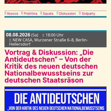
Kategorien
Kosova
Prishtina
Squats
Diskussion
Soliparty
08.08.2026
(Sa)
18:00 Uhr
NEW CASA, Wurzener Straße 6–8, Berlin-
Hellersdorf
Vortrag & Diskussion: „Die
Antideutschen“ – Von der
Kritik des neuen deutschen
Nationalbewusstseins zur
deutschen Staatsräson