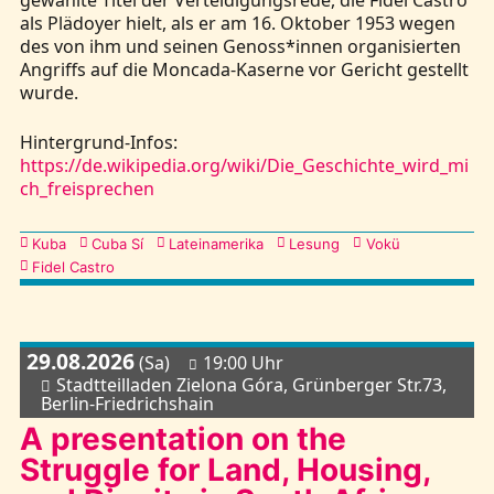
gewählte Titel der Verteidigungsrede, die Fidel Castro
als Plädoyer hielt, als er am 16. Oktober 1953 wegen
des von ihm und seinen Genoss*innen organisierten
Angriffs auf die Moncada-Kaserne vor Gericht gestellt
wurde.
Hintergrund-Infos:
https://de.wikipedia.org/wiki/Die_Geschichte_wird_mi
ch_freisprechen
Kategorien
Kuba
Cuba Sí
Lateinamerika
Lesung
Vokü
Fidel Castro
29.08.2026
(Sa)
19:00 Uhr
Stadtteilladen Zielona Góra, Grünberger Str.73,
Berlin-Friedrichshain
A presentation on the
Struggle for Land, Housing,