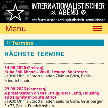
Menu
Termine
Termine
NÄCHSTE TERMINE
Blog
14.08.2026
(Freitag)
Kuba Soli Abend – Vokü, Lesung, Solitresen
Media
19:00 Uhr
Stadtteilladen Zielona Góra, Berlin-
Friedrichshain
29.08.2026
(Samstag)
Archiv
A presentation on the Struggle for Land, Housing,
and Dignity in South Africa
19:00 Uhr
Stadtteilladen Zielona Góra, Grünberger
Links
Str.73, Berlin-Friedrichshain