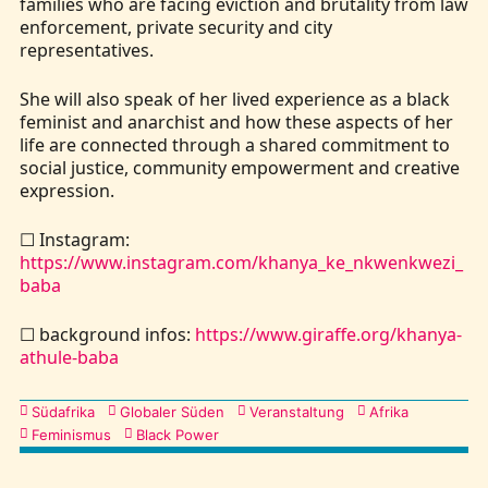
families who are facing eviction and brutality from law
enforcement, private security and city
representatives.
She will also speak of her lived experience as a black
feminist and anarchist and how these aspects of her
life are connected through a shared commitment to
social justice, community empowerment and creative
expression.
☐ Instagram:
https://www.instagram.com/khanya_ke_nkwenkwezi_
baba
☐ background infos:
https://www.giraffe.org/khanya-
athule-baba
Kategorien
Südafrika
Globaler Süden
Veranstaltung
Afrika
Feminismus
Black Power