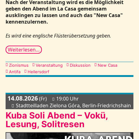
Nach der Veranstaltung wird es die Möglichkeit
geben den Abend im La Casa gemeinsam
ausklingen zu lassen und auch das "New Casa"
kennenzulernen.
Es wird eine englische Flüsterübersetzung geben.
Weiterlesen…
Kategorien
Zionismus
Veranstaltung
Diskussion
New Casa
Antifa
Hellersdorf
14.08.2026
(Fr)
19:00 Uhr
Stadtteilladen Zielona Góra, Berlin-Friedrichshain
Kuba Soli Abend – Vokü,
Lesung, Solitresen