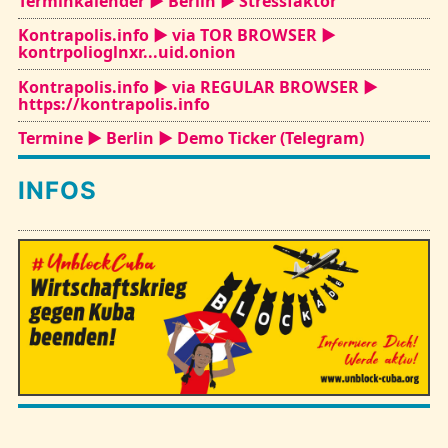
Terminkalender ► Berlin ► Stressfaktor
Kontrapolis.info ► via TOR BROWSER ►
kontrpolioglnxr...uid.onion
Kontrapolis.info ► via REGULAR BROWSER ►
https://kontrapolis.info
Termine ► Berlin ► Demo Ticker (Telegram)
INFOS