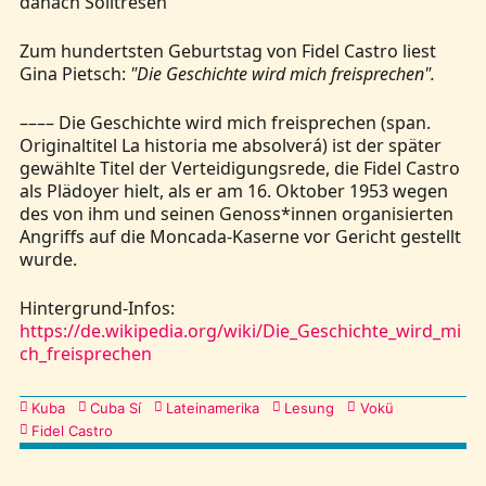
danach Solitresen
Zum hundertsten Geburtstag von Fidel Castro liest
Gina Pietsch:
"Die Geschichte wird mich freisprechen".
–––– Die Geschichte wird mich freisprechen (span.
Originaltitel La historia me absolverá) ist der später
gewählte Titel der Verteidigungsrede, die Fidel Castro
als Plädoyer hielt, als er am 16. Oktober 1953 wegen
des von ihm und seinen Genoss*innen organisierten
Angriffs auf die Moncada-Kaserne vor Gericht gestellt
wurde.
Hintergrund-Infos:
https://de.wikipedia.org/wiki/Die_Geschichte_wird_mi
ch_freisprechen
Kategorien
Kuba
Cuba Sí
Lateinamerika
Lesung
Vokü
Fidel Castro