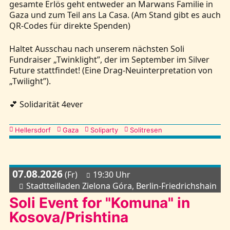
gesamte Erlös geht entweder an Marwans Familie in
Gaza und zum Teil ans La Casa. (Am Stand gibt es auch
QR-Codes für direkte Spenden)
Haltet Ausschau nach unserem nächsten Soli
Fundraiser „Twinklight”, der im September im Silver
Future stattfindet! (Eine Drag-Neuinterpretation von
„Twilight”).
💕 Solidarität 4ever
Kategorien
Hellersdorf
Gaza
Soliparty
Solitresen
07.08.2026
(Fr)
19:30 Uhr
Stadtteilladen Zielona Góra, Berlin-Friedrichshain
Soli Event for "Komuna" in
Kosova/Prishtina