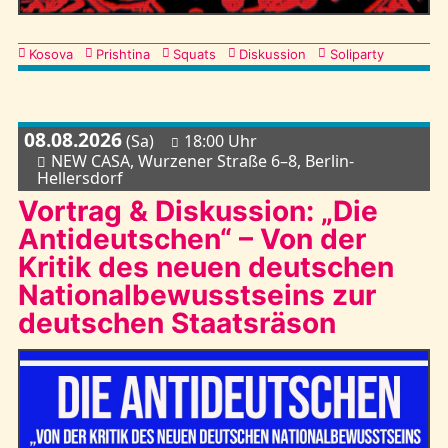
Kategorien
Kosova
Prishtina
Squats
Diskussion
Soliparty
08.08.2026
(Sa)
18:00 Uhr
NEW CASA, Wurzener Straße 6–8, Berlin-
Hellersdorf
Vortrag & Diskussion: „Die
Antideutschen“ – Von der
Kritik des neuen deutschen
Nationalbewusstseins zur
deutschen Staatsräson