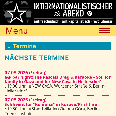
Menu
Termine
Termine
NÄCHSTE TERMINE
Blog
07.08.2026
(Freitag)
JAP bar night: The Rascals Drag & Karaoke – Soli for
Media
family in Gaza and for New Casa in Hellersdorf
19:00 Uhr
NEW CASA, Wurzener Straße 6, Berlin-
Hellersdorf
Archiv
07.08.2026
(Freitag)
Soli Event for "Komuna" in Kosova/Prishtina
19:30 Uhr
Stadtteilladen Zielona Góra, Berlin-
Links
Friedrichshain